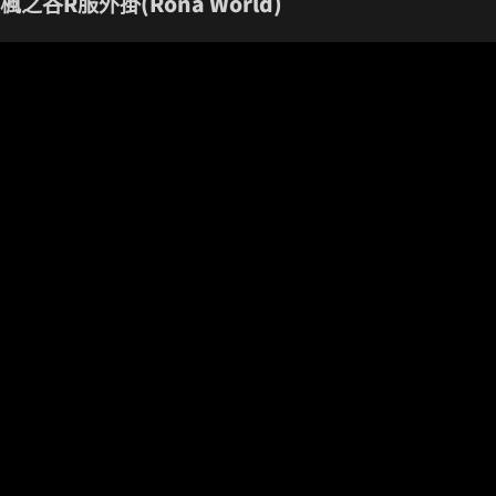
楓之谷R服外掛(Rona World)