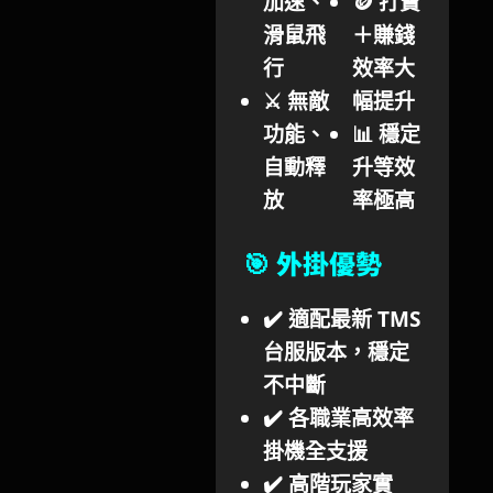
加速、
🪙 打寶
滑鼠飛
＋賺錢
行
效率大
⚔️ 無敵
幅提升
功能、
📊 穩定
自動釋
升等效
放
率極高
🎯 外掛優勢
✔️ 適配最新 TMS
台服版本，穩定
不中斷
✔️ 各職業高效率
掛機全支援
✔️ 高階玩家實