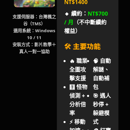
NT$1400
🔸
續約：
NT$700
支援伺服器：台灣楓之
/ 月
（不中斷續約
谷（TMS）
權益）
適用系統：Windows
10 / 11
🛠️ 主要功能
安裝方式：影片教學＋
真人一對一協助
🔥 職業
🧠 自動
全圖攻
解謎、
擊支援
自動補
🧮 怪物
包
偵測 +
🎯 遇人
分析倍
秒停 +
率
躲避模
⚡ 移動
式