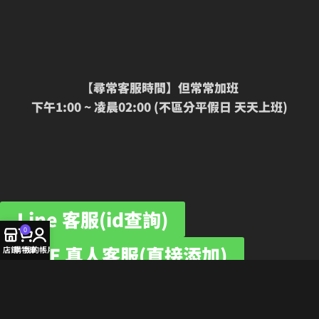
【尋常客服時間】但常常加班
下午1:00 ~ 凌晨02:00 (不區分平假日 天天上班)
Line 客服(id查詢)
0
LINE 真人客服(直接添加)
店鋪
購物車
我的帳戶