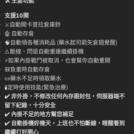
🛠️ 主要功能
支援10開
⚔️自動開卡普拉倉庫鈴
🤖 自動存倉
🧠自動領各種消耗品 (藥水起司箭矢倉翅覺醒)
⚠️斷線、閃退自動重連繼續掛機
⚡如果內掛戰鬥被取消，也會幫你自動重開
🎒負重時自動存倉
📜藥水不足時領取藥水
🧪定時使用技能(緊急治療)
✔️ 非外掛，不修改任何內存跟封包，伺服器端不
留下紀錄，十分安全
✔️ 內掛不足的地方幫您補足
✔️ 自動掛機好幾天，上班也不怕斷線，睡醒看到
繼續打好開心