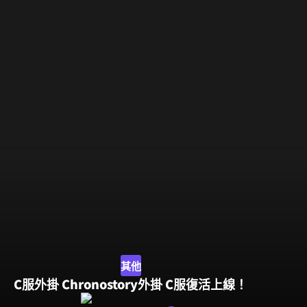
其他
其他
遊戲多開用VM虛擬機 過檢測版本 已穩定上市 楓之
C服外掛 Chronostory外掛 C服復活上線！
谷多開 阿泰爾多開 ARTALE多開 C服多開